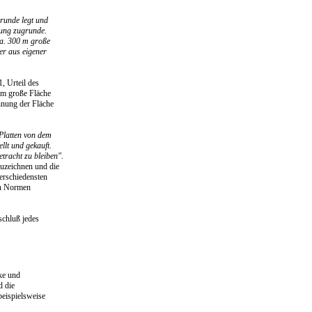
grunde legt und
nung zugrunde.
ca. 300 m große
er aus eigener
, Urteil des
 m große Fläche
hnung der Fläche
Platten von dem
llt und gekauft.
tracht zu bleiben".
zuzeichnen und die
erschiedensten
 in Normen
schluß jedes
ke und
d die
beispielsweise