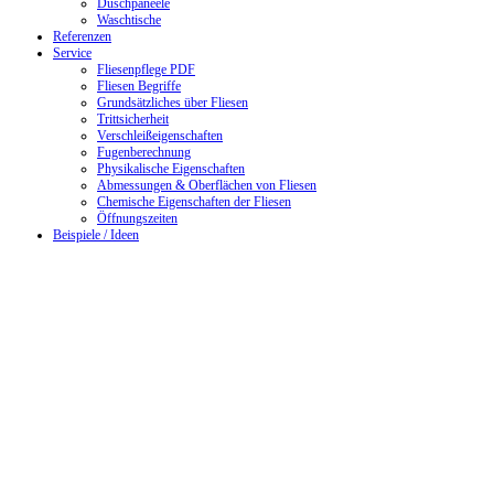
Duschpaneele
Waschtische
Referenzen
Service
Fliesenpflege PDF
Fliesen Begriffe
Grundsätzliches über Fliesen
Trittsicherheit
Verschleißeigenschaften
Fugenberechnung
Physikalische Eigenschaften
Abmessungen & Oberflächen von Fliesen
Chemische Eigenschaften der Fliesen
Öffnungszeiten
Beispiele / Ideen