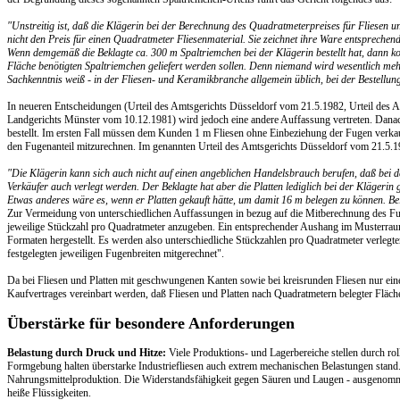
"Unstreitig ist, daß die Klägerin bei der Berechnung des Quadratmeterpreises für Fliesen 
nicht den Preis für einen Quadratmeter Fliesenmaterial. Sie zeichnet ihre Ware entsprechend
Wenn demgemäß die Beklagte ca. 300 m Spaltriemchen bei der Klägerin bestellt hat, dann kon
Fläche benötigten Spaltriemchen geliefert werden sollen. Denn niemand wird wesentlich mehr
Sachkenntnis weiß - in der Fliesen- und Keramikbranche allgemein üblich, bei der Bestellu
In neueren Entscheidungen (Urteil des Amtsgerichts Düsseldorf vom 21.5.1982, Urteil des 
Landgerichts Münster vom 10.12.1981) wird jedoch eine andere Auffassung vertreten. Danach
bestellt. Im ersten Fall müssen dem Kunden 1 m Fliesen ohne Einbeziehung der Fugen verkauft
den Fugenanteil mitzurechnen. Im genannten Urteil des Amtsgerichts Düsseldorf vom 21.5.
"Die Klägerin kann sich auch nicht auf einen angeblichen Handelsbrauch berufen, daß bei 
Verkäufer auch verlegt werden. Der Beklagte hat aber die Platten lediglich bei der Klägerin
Etwas anderes wäre es, wenn er Platten gekauft hätte, um damit 16 m belegen zu können. Be
Zur Vermeidung von unterschiedlichen Auffassungen in bezug auf die Mitberechnung des Fuge
jeweilige Stückzahl pro Quadratmeter anzugeben. Ein entsprechender Aushang im Musterraum
Formaten hergestellt. Es werden also unterschiedliche Stückzahlen pro Quadratmeter verlegt
festgelegten jeweiligen Fugenbreiten mitgerechnet".
Da bei Fliesen und Platten mit geschwungenen Kanten sowie bei kreisrunden Fliesen nur ein
Kaufvertrages vereinbart werden, daß Fliesen und Platten nach Quadratmetern belegter Fläch
Überstärke für besondere Anforderungen
Belastung durch Druck und Hitze:
Viele Produktions- und Lagerbereiche stellen durch r
Formgebung halten überstarke Industriefliesen auch extrem mechanischen Belastungen stand. W
Nahrungsmittelproduktion. Die Widerstandsfähigkeit gegen Säuren und Laugen - ausgenommen
heiße Flüssigkeiten.