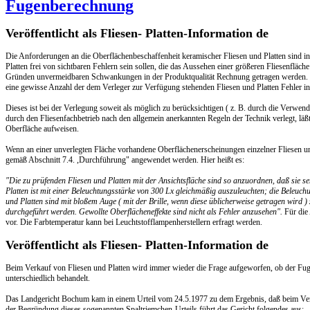
Fugenberechnung
Veröffentlicht als Fliesen- Platten-Information de
Die Anforderungen an die Oberflächenbeschaffenheit keramischer Fliesen und Platten sind in
Platten frei von sichtbaren Fehlern sein sollen, die das Aussehen einer größeren Fliesenfläche
Gründen unvermeidbaren Schwankungen in der Produktqualität Rechnung getragen werden. B
eine gewisse Anzahl der dem Verleger zur Verfügung stehenden Fliesen und Platten Fehler in
Dieses ist bei der Verlegung soweit als möglich zu berücksichtigen ( z. B. durch die Verwen
durch den Fliesenfachbetrieb nach den allgemein anerkannten Regeln der Technik verlegt, läßt 
Oberfläche aufweisen.
Wenn an einer unverlegten Fläche vorhandene Oberflächenerscheinungen einzelner Fliesen u
gemäß Abschnitt 7.4. ,Durchführung" angewendet werden. Hier heißt es:
"Die zu prüfenden Fliesen und Platten mit der Ansichtsfläche sind so anzuordnen, daß sie 
Platten ist mit einer Beleuchtungsstärke von 300 Lx gleichmäßig auszuleuchten; die Beleuchun
und Platten sind mit bloßem Auge ( mit der Brille, wenn diese üblicherweise getragen wird 
durchgeführt werden. Gewollte Oberflächeneffekte sind nicht als Fehler anzusehen".
Für die
vor. Die Farbtemperatur kann bei Leuchtstofflampenherstellern erfragt werden.
Veröffentlicht als Fliesen- Platten-Information de
Beim Verkauf von Fliesen und Platten wird immer wieder die Frage aufgeworfen, ob der Fuge
unterschiedlich behandelt.
Das Landgericht Bochum kam in einem Urteil vom 24.5.1977 zu dem Ergebnis, daß beim Verka
der Begründung dieses sogenannten Spaltriemchen-Urteils führt das Gericht folgendes aus: