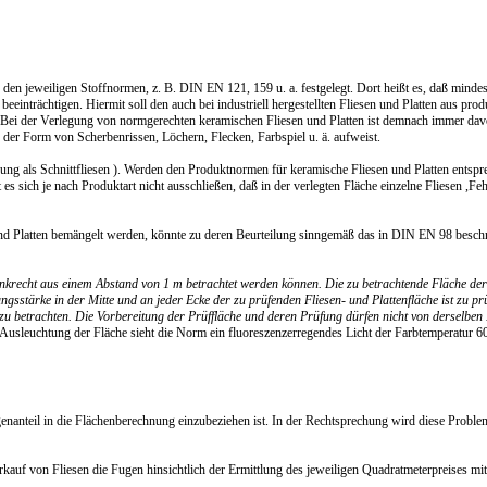
 den jeweiligen Stoffnormen, z. B. DIN EN 121, 159 u. a. festgelegt. Dort heißt es, daß minde
 beeinträchtigen. Hiermit soll den auch bei industriell hergestellten Fliesen und Platten aus pro
ei der Verlegung von normgerechten keramischen Fliesen und Platten ist demnach immer da
 der Form von Scherbenrissen, Löchern, Flecken, Farbspiel u. ä. aufweist.
dung als Schnittfliesen ). Werden den Produktnormen für keramische Fliesen und Platten entspr
es sich je nach Produktart nicht ausschließen, daß in der verlegten Fläche einzelne Fliesen ,Feh
nd Platten bemängelt werden, könnte zu deren Beurteilung sinngemäß das in DIN EN 98 besch
senkrecht aus einem Abstand von 1 m betrachtet werden können. Die zu betrachtende Fläche der
gsstärke in der Mitte und an jeder Ecke der zu prüfenden Fliesen- und Plattenfläche ist zu pr
) zu betrachten. Die Vorbereitung der Prüffläche und deren Prüfung dürfen nicht von derselben
 Ausleuchtung der Fläche sieht die Norm ein fluoreszenzerregendes Licht der Farbtemperatur 
nanteil in die Flächenberechnung einzubeziehen ist. In der Rechtsprechung wird diese Proble
uf von Fliesen die Fugen hinsichtlich der Ermittlung des jeweiligen Quadratmeterpreises mit