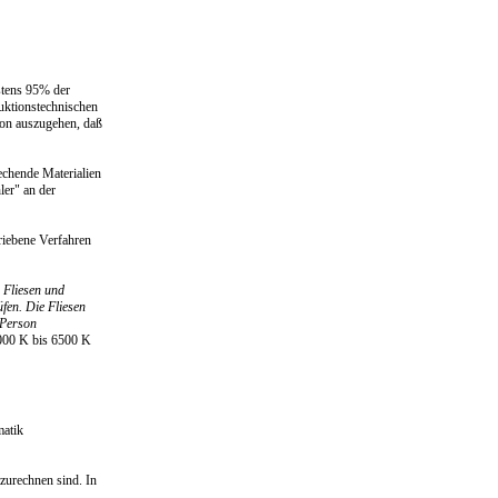
stens 95% der
duktionstechnischen
von auszugehen, daß
echende Materialien
ler" an der
riebene Verfahren
 Fliesen und
üfen. Die Fliesen
 Person
6000 K bis 6500 K
matik
zurechnen sind. In