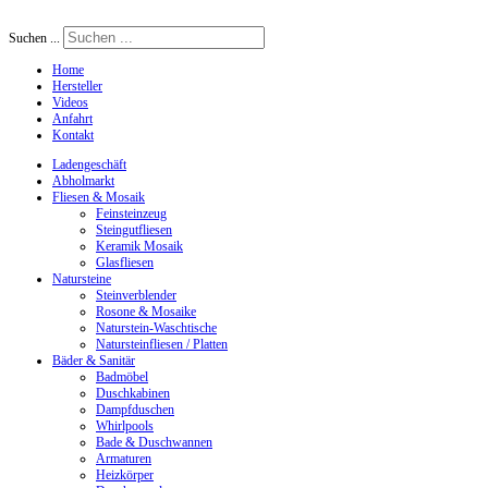
Suchen ...
Home
Hersteller
Videos
Anfahrt
Kontakt
Ladengeschäft
Abholmarkt
Fliesen & Mosaik
Feinsteinzeug
Steingutfliesen
Keramik Mosaik
Glasfliesen
Natursteine
Steinverblender
Rosone & Mosaike
Naturstein-Waschtische
Natursteinfliesen / Platten
Bäder & Sanitär
Badmöbel
Duschkabinen
Dampfduschen
Whirlpools
Bade & Duschwannen
Armaturen
Heizkörper