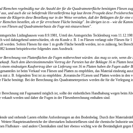
und Riemchen regelmäßig nur die Anzahl der für die Quadratmeterfläche benötigten Fliesen zu
 aus, und auch die sie beliefernde Herstellerfirma legt laut ihrem Prospekt diese Preisberech
nte die Klägerin diese Bestellung nur in der Weise verstehen, daß der Beklagten die für eine 
 Riemchen bestellen, als er für errechnete Fläche benötigt". Im übrigen ist es - wie die Kamm
ng von Fliesen auf Quadratmeterbasis die Fuge mit einzurechnen".
Amtsgerichts Lüdinghausen vom 8.9.1981, Urteil des Amtsgerichts Tecklenburg vom 11.12.1981
 wird dahingehend unterschieden, ob ein Kunde z. B. 1 m Fliesen verlangt oder Fliesen für 1
 werden. Sofern Fliesen für eine 1 m große Fläche bestellt werden, ist es zulässig, bei Berec
1982 kommt beispielsweise folgendes zum Ausdruck:
der Berechnung von Plattenflächen die Fugen mitberechnet würden. das mag so sein, wenn die 
 gekauft. Nach dem übereinstimmenden Vortrag der Parteien hat der Beklagte 16 m Platten beste
i einem eindeutigen Kaufvertrag über sie Lieferung von 16 m Platten haben die Fugen außer Be
nanteiles ist beim Verkauf von Fliesen und Platten zu empfehlen, das Material eindeutig aus
 mit z. B. folgendem Text ist zu empfehlen: ,Keramische FLiesen und Platten werden in den v
er Fläche benötigt. Bei der Berechnung des Quadratmeterpreises werden die für die Verlegung
e Berechnung mit Fugenanteil möglich ist, sollte der einheitlichen Handhabung wegen beim Ab
e vekauft werden und daher die Fugen in der Fliesenberechnung enthalten sind.
ollende und stehende Lasten erhöhte Anforderungen an den Bodenbelag. Durch ihre Materialstär
eitere Haupteinsatzbereiche der überstarken Industriefliesen sind die chemische Industrie un
 Flußsäure - und andere Chemikalien sind hier ebenso wichtig wie die Beständigkeit gegen 