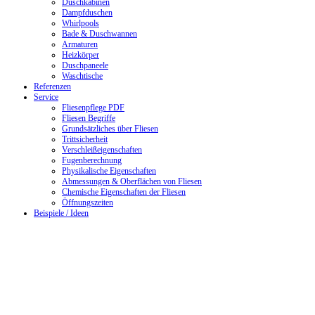
Duschkabinen
Dampfduschen
Whirlpools
Bade & Duschwannen
Armaturen
Heizkörper
Duschpaneele
Waschtische
Referenzen
Service
Fliesenpflege PDF
Fliesen Begriffe
Grundsätzliches über Fliesen
Trittsicherheit
Verschleißeigenschaften
Fugenberechnung
Physikalische Eigenschaften
Abmessungen & Oberflächen von Fliesen
Chemische Eigenschaften der Fliesen
Öffnungszeiten
Beispiele / Ideen