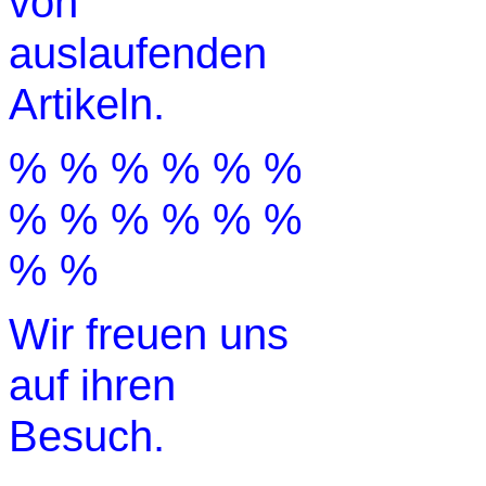
von
auslaufenden
Artikeln.
% % % % % %
% % % % % %
% %
Wir freuen uns
auf ihren
Besuch.