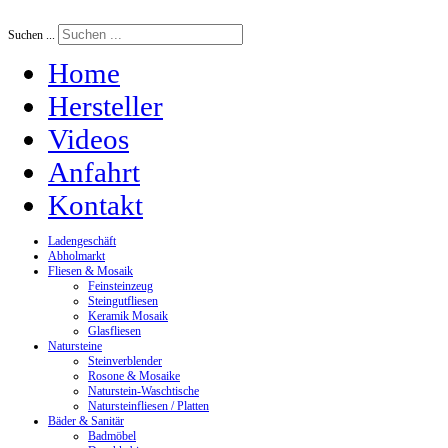
Suchen ...
Home
Hersteller
Videos
Anfahrt
Kontakt
Ladengeschäft
Abholmarkt
Fliesen & Mosaik
Feinsteinzeug
Steingutfliesen
Keramik Mosaik
Glasfliesen
Natursteine
Steinverblender
Rosone & Mosaike
Naturstein-Waschtische
Natursteinfliesen / Platten
Bäder & Sanitär
Badmöbel