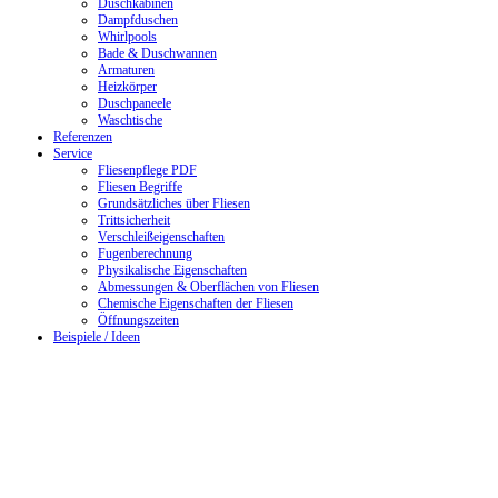
Duschkabinen
Dampfduschen
Whirlpools
Bade & Duschwannen
Armaturen
Heizkörper
Duschpaneele
Waschtische
Referenzen
Service
Fliesenpflege PDF
Fliesen Begriffe
Grundsätzliches über Fliesen
Trittsicherheit
Verschleißeigenschaften
Fugenberechnung
Physikalische Eigenschaften
Abmessungen & Oberflächen von Fliesen
Chemische Eigenschaften der Fliesen
Öffnungszeiten
Beispiele / Ideen