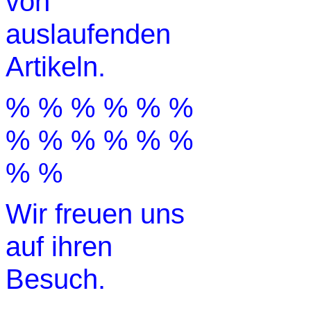
von
auslaufenden
Artikeln.
% % % % % %
% % % % % %
% %
Wir freuen uns
auf ihren
Besuch.