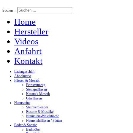
Suchen ...
Home
Hersteller
Videos
Anfahrt
Kontakt
Ladengeschäft
Abholmarkt
Fliesen & Mosaik
Feinsteinzeug
Steingutfliesen
Keramik Mosaik
Glasfliesen
Natursteine
Steinverblender
Rosone & Mosaike
Naturstein-Waschtische
Natursteinfliesen / Platten
Bäder & Sanitär
Badmöbel