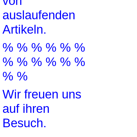
von
auslaufenden
Artikeln.
% % % % % %
% % % % % %
% %
Wir freuen uns
auf ihren
Besuch.