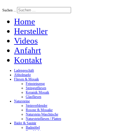
Suchen ...
Home
Hersteller
Videos
Anfahrt
Kontakt
Ladengeschäft
Abholmarkt
Fliesen & Mosaik
Feinsteinzeug
Steingutfliesen
Keramik Mosaik
Glasfliesen
Natursteine
Steinverblender
Rosone & Mosaike
Naturstein-Waschtische
Natursteinfliesen / Platten
Bäder & Sanitär
Badmöbel