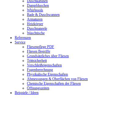
Duschkabinen
Dampfduschen
Whirlpools
Bade & Duschwannen
Armaturen
Heizkörper
Duschpaneele
Waschtische
Referenzen
Service
Fliesenpflege PDF
Fliesen Begriffe
Grundsätzliches über Fliesen
Trittsicherheit
Verschleißeigenschaften
Fugenberechnung
Physikalische Eigenschaften
Abmessungen & Oberflächen von Fliesen
Chemische Eigenschaften der Fliesen
Öffnungszeiten
Beispiele / Ideen